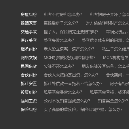
房屋纠纷
租客不付房租怎么办？
租客把房子弄坏了怎
婚姻家事
房东不退押金怎么办？
离婚后房子怎么分？
对方偷偷转移财产怎么
买房的定金能退吗？
交通事故
离婚了公司股权怎么处理？
撞了人，保险赔完还要赔钱吗？
离婚后财产怎么
车祸受伤后
医疗美容
交通事故中，医保和对方赔偿能同时拿吗？
整容失败怎么办？
整容后身体有别的问题，
继承纠纷
医美机构宣传的与实际结果不符怎么办？
老人没立遗嘱，遗产怎么分？
私生子怎么继
医
网络文娱
医疗器械出问题，怎么办？
基金怎么继承？
MCN机构的税务风险有哪些？
股票怎么继承？
MCN机构拖
民间借贷
抖音账号归谁？
欠钱不还怎么办？
朋友借钱没写借条，怎么
合伙纠纷
帮人担保借款，对方不还，我要承担全部责任吗
合伙人未按约定出资，怎么办？
合伙期间，
拆迁安置
和合伙人有矛盾，怎么办？
拆迁补偿款一直拖着不给怎么办？
房子有特
投资纠纷
私募基金暴雷怎么办？
私募基金亏损，钱还
福利工资
公司不发销售提成怎么办？
销售奖金怎么算
保险纠纷
销售目标未完成，公司有权不发提成和奖金吗？
买了高额的重疾险，保险公司拒赔，怎么办？
公司以各种理由克扣销售提成，如何维权？
被忽悠买了高额保险，可以退吗？
买了企业