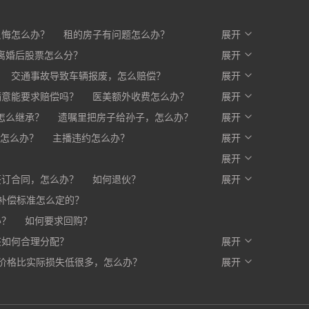
反悔怎么办？
租的房子有问题怎么办？
展开
么办？
离婚后股票怎么分？
开发商不交房怎么办?
展开
交通事故导致车辆报废，怎么赔偿？
展开
满意能要求赔偿吗？
医美额外收费怎么办？
展开
赔一部分，剩下的怎么办？
怎么继承？
遗嘱里把房子给孙子，怎么办？
展开
怎么办？
主播违约怎么办？
展开
？
展开
签订合同，怎么办？
如何退伙？
展开
补偿标准怎么定的？
办？
如何要求回购？
该如何合理分配？
展开
价格比实际损失低很多，怎么办？
写入合同，有口头约定有效吗？
展开