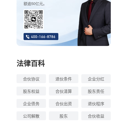
额逾50亿元。
法律百科
合伙协议
退伙条件
企业分红
股东权益
合伙清算
股东责任
企业债务
合伙出资
退伙程序
公司解散
股东
合伙收益